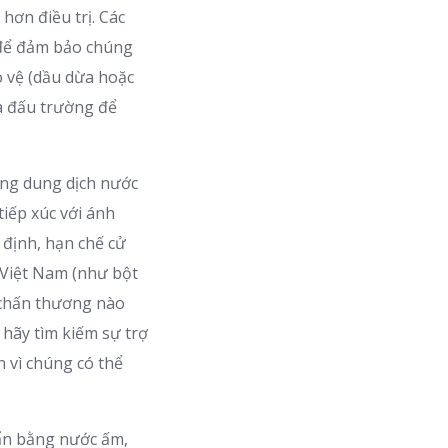
ơn điều trị. Các
) để đảm bảo chúng
o vệ (dầu dừa hoặc
ra đấu trường để
ằng dung dịch nước
tiếp xúc với ánh
 định, hạn chế cử
 Việt Nam (như bột
 chấn thương nào
hãy tìm kiếm sự trợ
n vì chúng có thể
bẩn bằng nước ấm,