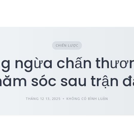
CHIẾN LƯỢC
g ngừa chấn thươ
hăm sóc sau trận đ
THÁNG 12 13, 2025
KHÔNG CÓ BÌNH LUẬN