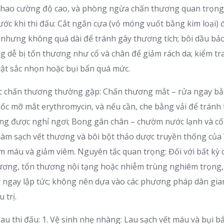
thao cường độ cao, và phòng ngừa chấn thương quan trọng h
ước khi thi đấu: Cắt ngắn cựa (vỏ móng vuốt bằng kim loại
nhưng không quá dài để tránh gây thương tích; bôi dầu bả
ùng dễ bị tổn thương như cổ và chân để giảm rách da; kiểm t
ật sắc nhọn hoặc bụi bẩn quá mức.
các chấn thương thường gặp: Chấn thương mắt – rửa ngay b
uốc mỡ mắt erythromycin, và nếu cần, che bằng vải để tránh 
ng được nghỉ ngơi; Bong gân chân – chườm nước lạnh và cố
làm sạch vết thương và bôi bột thảo dược truyền thống của
m máu và giảm viêm. Nguyên tắc quan trọng: Đối với bất kỳ
ương, tổn thương nội tạng hoặc nhiễm trùng nghiêm trọng, 
 y ngay lập tức; không nên dựa vào các phương pháp dân gia
 trị.
sau thi đấu: 1. Vệ sinh nhẹ nhàng: Lau sạch vết máu và bụi 