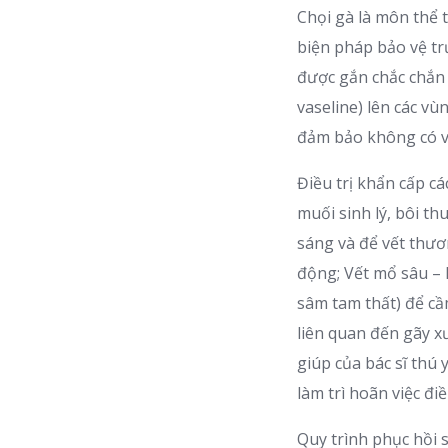
Chọi gà là môn thể 
biện pháp bảo vệ tr
được gắn chắc chắn 
vaseline) lên các v
đảm bảo không có v
Điều trị khẩn cấp 
muối sinh lý, bôi th
sáng và để vết thươ
động; Vết mổ sâu – 
sâm tam thất) để cầ
liên quan đến gãy x
giúp của bác sĩ thú
làm trì hoãn việc điều
Quy trình phục hồi 