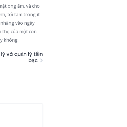
 mật ong ấm, và cho
nh, tối tăm trong ít
ẹ nhàng vào ngày
i thọ của một con
ay không.
lý và quản lý tiền
bạc