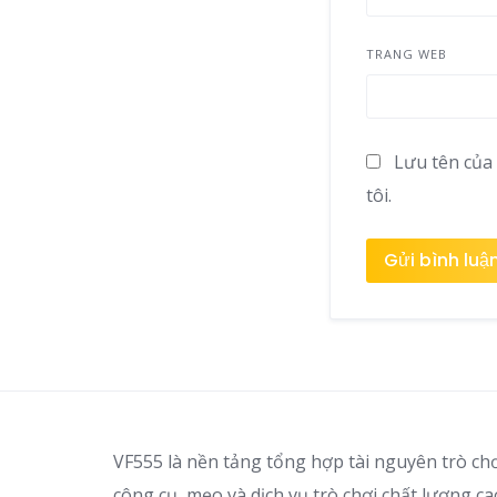
TRANG WEB
Lưu tên của 
tôi.
VF555 là nền tảng tổng hợp tài nguyên trò ch
công cụ, mẹo và dịch vụ trò chơi chất lượng c