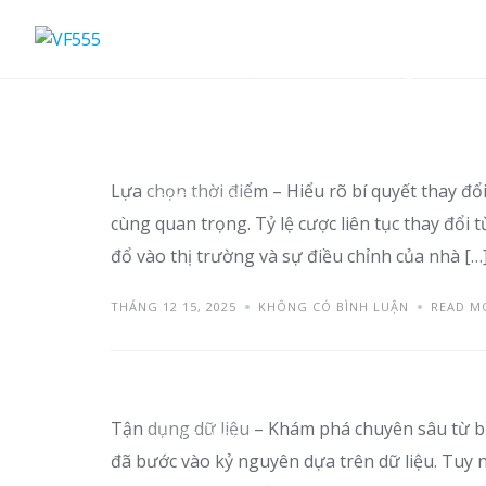
Skip
to
content
Mẹo cá cược thể tha
Lựa chọn thời điểm – Hiểu rõ bí quyết thay đổi
CHIẾN LƯỢC
cùng quan trọng. Tỷ lệ cược liên tục thay đổi
đổ vào thị trường và sự điều chỉnh của nhà […
THÁNG 12 15, 2025
KHÔNG CÓ BÌNH LUẬN
READ M
Mẹo cá cược thể tha
Tận dụng dữ liệu – Khám phá chuyên sâu từ bề 
CHIẾN LƯỢC
đã bước vào kỷ nguyên dựa trên dữ liệu. Tuy n