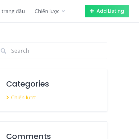
Add Listing
trang đầu
Chiến lược
Categories
Chiến lược
Comments