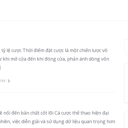
o, phần 5
 tỷ lệ cược Thời điểm đặt cược là một chiến lược vô
 từ khi mở cửa đến khi đóng cửa, phản ánh dòng vốn
]
ORE
o, phần bốn
nổi đến bản chất cốt lõi Cá cược thể thao hiện đại
hiên, việc diễn giải và sử dụng dữ liệu quan trọng hơn