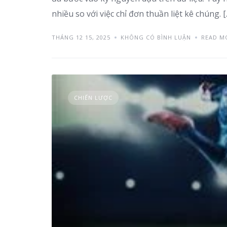
nhiều so với việc chỉ đơn thuần liệt kê chúng. [
THÁNG 12 15, 2025
KHÔNG CÓ BÌNH LUẬN
READ M
CHIẾN LƯỢC