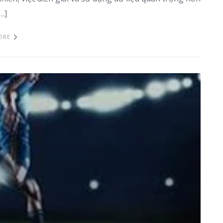
…]
ORE