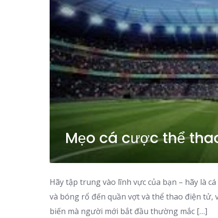
Mẹo cá cược thể tha
Hãy tập trung vào lĩnh vực của bạn – hãy là c
và bóng rổ đến quần vợt và thể thao điện tử, 
biến mà người mới bắt đầu thường mắc […]