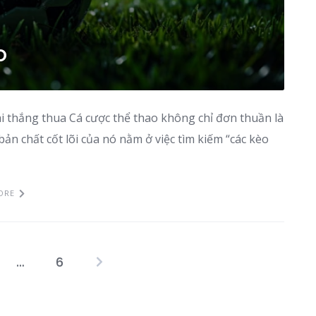
o
ài thắng thua Cá cược thể thao không chỉ đơn thuần là
ản chất cốt lõi của nó nằm ở việc tìm kiếm “các kèo
ORE
…
6
Phân
trang