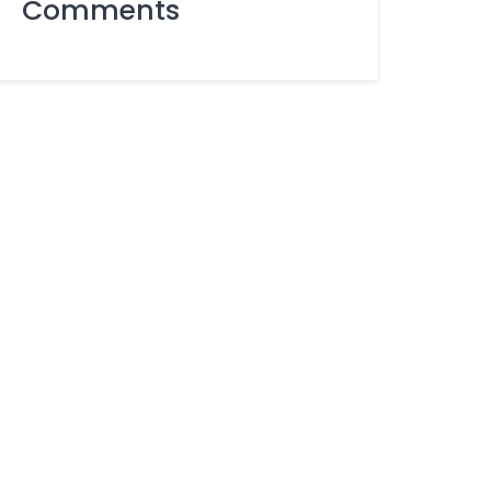
Comments