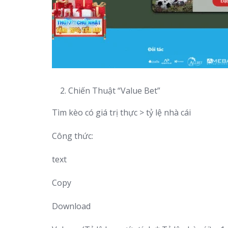
Chiến Thuật “Value Bet”
Tìm kèo có giá trị thực > tỷ lệ nhà cái
Công thức:
text
Copy
Download