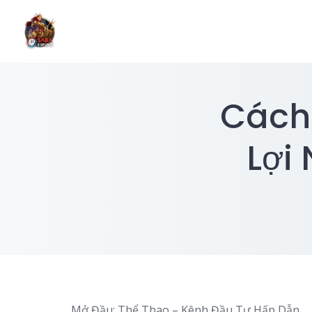
Skip
to
content
Cách
Lợi
Mở Đầu: Thể Thao – Kênh Đầu Tư Hấp Dẫn