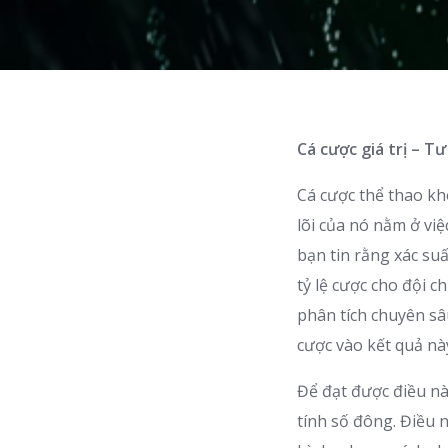
Cá cược giá trị – T
Cá cược thể thao kh
lõi của nó nằm ở việc
bạn tin rằng xác suấ
tỷ lệ cược cho đội c
phân tích chuyên sâu
cược vào kết quả này 
Để đạt được điều nà
tính số đông. Điều n