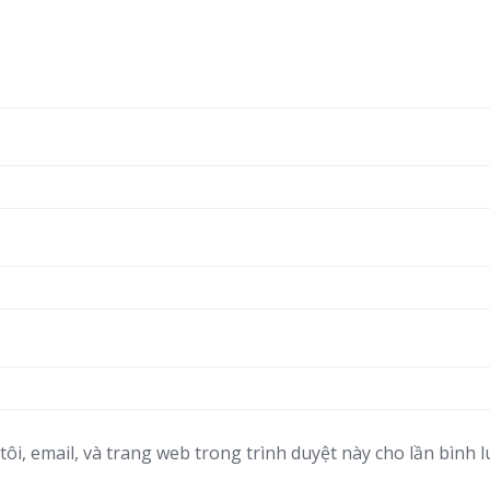
tôi, email, và trang web trong trình duyệt này cho lần bình l