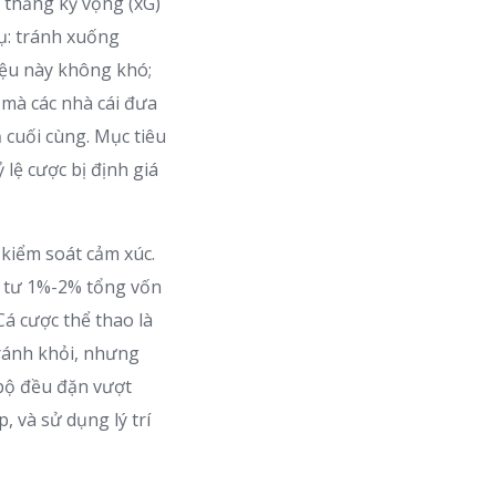
n thắng kỳ vọng (xG)
dụ: tránh xuống
liệu này không khó;
 mà các nhà cái đưa
 cuối cùng. Mục tiêu
 lệ cược bị định giá
 kiểm soát cảm xúc.
u tư 1%-2% tổng vốn
Cá cược thể thao là
ránh khỏi, nhưng
n bộ đều đặn vượt
, và sử dụng lý trí