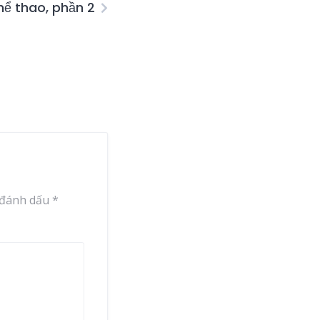
ể thao, phần 2
 đánh dấu
*