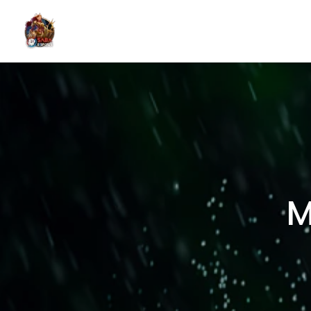
Skip
to
content
M