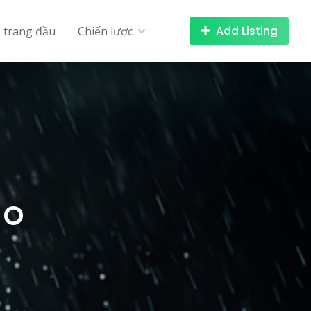
Add Listing
trang đầu
Chiến lược
ao