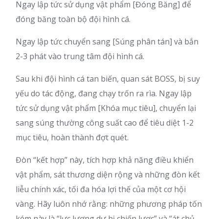
Ngay lập tức sử dụng vật phẩm [Đóng Băng] để
đóng băng toàn bộ đội hình cá.
Ngay lập tức chuyển sang [Súng phân tán] và bắn
2-3 phát vào trung tâm đội hình cá.
Sau khi đội hình cá tan biến, quan sát BOSS, bị suy
yếu do tác động, đang chạy trốn ra rìa. Ngay lập
tức sử dụng vật phẩm [Khóa mục tiêu], chuyển lại
sang súng thường công suất cao để tiêu diệt 1-2
mục tiêu, hoàn thành đợt quét.
Đòn “kết hợp” này, tích hợp khả năng điều khiển
vật phẩm, sát thương diện rộng và những đòn kết
liễu chính xác, tối đa hóa lợi thế của một cơ hội
vàng. Hãy luôn nhớ rằng: những phương pháp tốn
kém này là “lực lượng dự bị chiến lược” và “át chủ