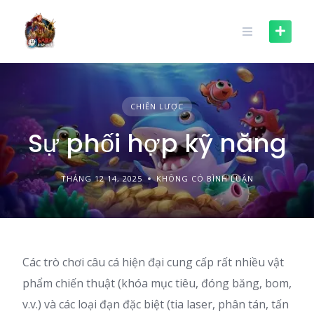
Skip
to
content
CHIẾN LƯỢC
Sự phối hợp kỹ năng
THÁNG 12 14, 2025
KHÔNG CÓ BÌNH LUẬN
Các trò chơi câu cá hiện đại cung cấp rất nhiều vật
phẩm chiến thuật (khóa mục tiêu, đóng băng, bom,
v.v.) và các loại đạn đặc biệt (tia laser, phân tán, tấn