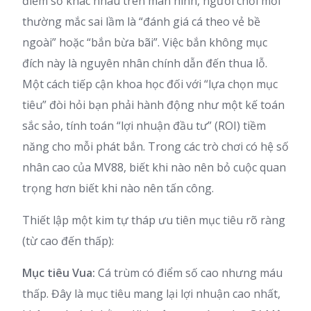
điểm số khác nhau trên màn hình, người chơi mới
thường mắc sai lầm là “đánh giá cá theo vẻ bề
ngoài” hoặc “bắn bừa bãi”. Việc bắn không mục
đích này là nguyên nhân chính dẫn đến thua lỗ.
Một cách tiếp cận khoa học đối với “lựa chọn mục
tiêu” đòi hỏi bạn phải hành động như một kế toán
sắc sảo, tính toán “lợi nhuận đầu tư” (ROI) tiềm
năng cho mỗi phát bắn. Trong các trò chơi có hệ số
nhân cao của MV88, biết khi nào nên bỏ cuộc quan
trọng hơn biết khi nào nên tấn công.
Thiết lập một kim tự tháp ưu tiên mục tiêu rõ ràng
(từ cao đến thấp):
Mục tiêu Vua:
Cá trùm có điểm số cao nhưng máu
thấp. Đây là mục tiêu mang lại lợi nhuận cao nhất,