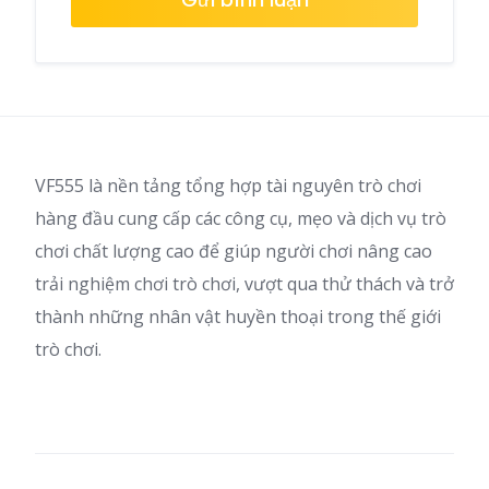
VF555 là nền tảng tổng hợp tài nguyên trò chơi
hàng đầu cung cấp các công cụ, mẹo và dịch vụ trò
chơi chất lượng cao để giúp người chơi nâng cao
trải nghiệm chơi trò chơi, vượt qua thử thách và trở
thành những nhân vật huyền thoại trong thế giới
trò chơi.