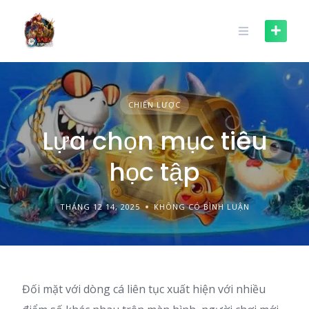
Skip
to
content
CHIẾN LƯỢC
Lựa chọn mục tiêu
học tập
THÁNG 12 14, 2025
KHÔNG CÓ BÌNH LUẬN
Đối mặt với dòng cá liên tục xuất hiện với nhiều