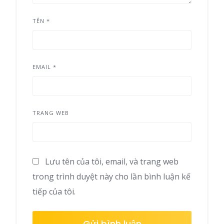
TÊN
*
EMAIL
*
TRANG WEB
Lưu tên của tôi, email, và trang web
trong trình duyệt này cho lần bình luận kế
tiếp của tôi.