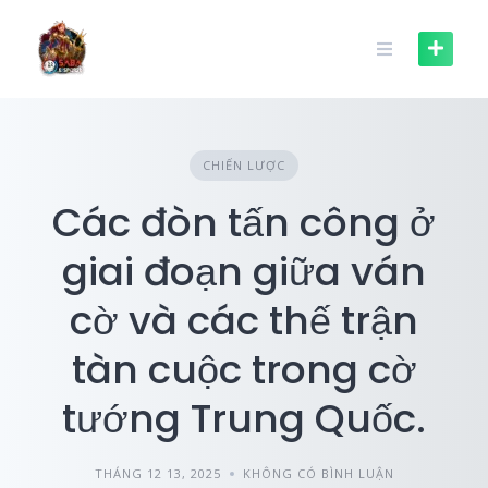
Skip
to
content
CHIẾN LƯỢC
Các đòn tấn công ở
giai đoạn giữa ván
cờ và các thế trận
tàn cuộc trong cờ
tướng Trung Quốc.
THÁNG 12 13, 2025
KHÔNG CÓ BÌNH LUẬN